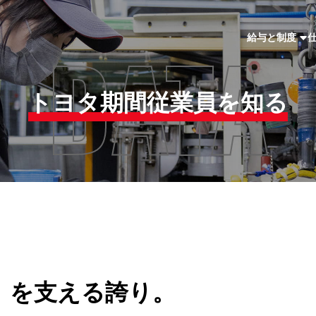
DATA
給与と制度
トヨタ期間従業員を知る
」
を
支える誇り。