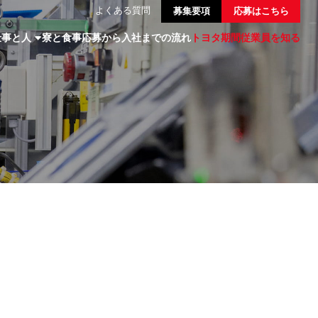
よくある質問
募集要項
応募はこちら
仕事と人
寮と食事
応募から入社までの流れ
トヨタ期間従業員を知る