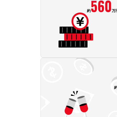
560
約
万