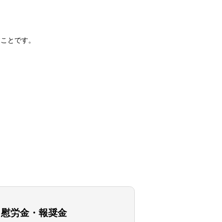
すことです。
。
了慰労金・報奨金