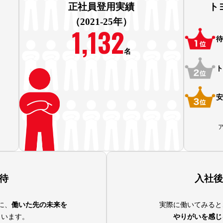
正社員登用実績
ト
（2021-25年）
1,132
待
名
ト
安
待
入社後
に、
働いた
先の未来を
実際に働いてみると
くいます。
やりがいを感じ