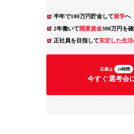
半年で100万円貯金して
留学
へ
2年働いて
開業資金
300万円を
正社員を目指して
安定した生活
応募は
24時間
今すぐ選考会