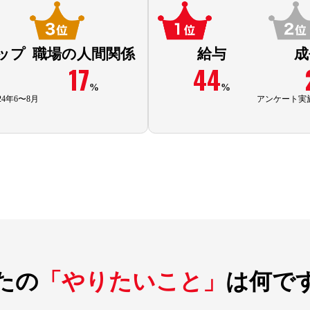
ップ
職場の人間関係
給与
成
17
44
%
%
4年6〜8月
アンケート実施
たの
「やりたいこと」
は
何で