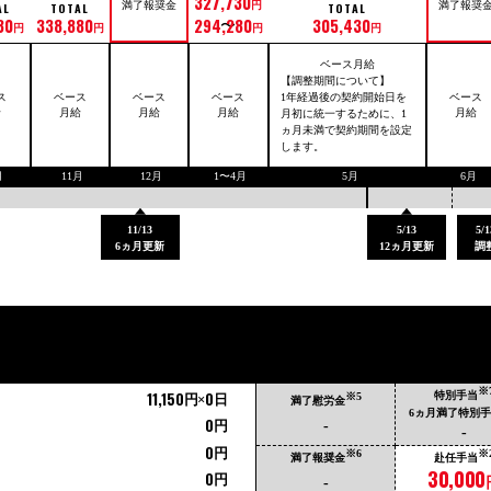
327,730
円
満了報奨金
満了報奨
AL
TOTAL
TOTAL
30
338,880
294,280
305,430
円
円
円
円
ベース月給
【調整期間について】
1年経過後の契約開始日を
ス
ベース
ベース
ベース
ベース
給
月給
月給
月給
月給
月初に統一するために、1
ヵ月未満で契約期間を設定
します。
月
11月
12月
1〜4月
5月
6月
11/13
5/13
5/
6ヵ月更新
12ヵ月更新
調
※
11,150
0
特別手当
※5
円×
日
）
満了慰労金
6ヵ月満了特別
0
-
円
-
0
円
※
※6
赴任手当
満了報奨金
30,000
0
円
-