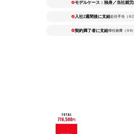
モデルケース：独身／当社就労
入社2週間後に支給
赴任手当（※2
契約満了者に支給
帰任旅費（※4
TOTAL
716,580
円