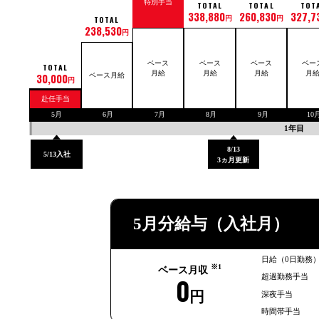
特別手当
TOTAL
TOTAL
TOT
338,880
260,830
327,7
円
円
TOTAL
238,530
円
ベース
ベース
ベース
ベー
TOTAL
月給
月給
月給
月
30,000
ベース月給
円
赴任手当
5月
6月
7月
8月
9月
10
1年目
8/13
5/13入社
3ヵ月更新
5月分給与
（入社月）
日給（0日勤務
※1
ベース月収
超過勤務手当
0
円
深夜手当
時間帯手当