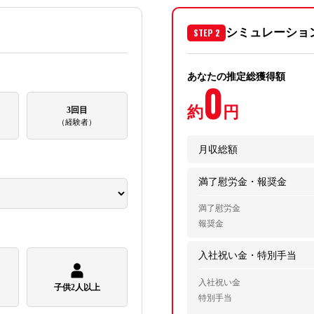
STEP 2
シミュレーショ
あなたの推定総獲得額
0
約
円
3回目
（経験者）
月収総額
満了慰労金・報奨金
満了慰労金
報奨金
入社祝い金・特別手当
入社祝い金
子供2人以上
特別手当