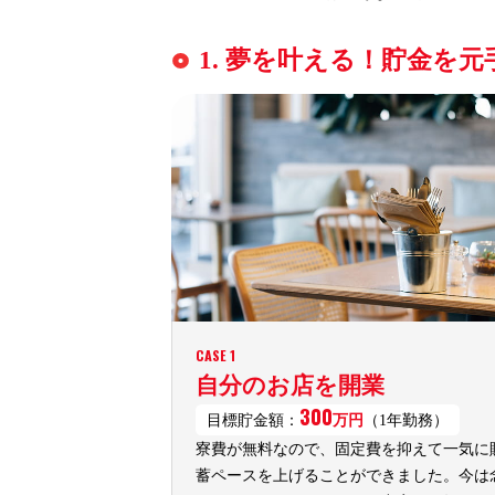
1. 夢を叶える！貯金を
CASE 1
自分のお店を開業
300
目標貯金額：
万円
（1年勤務）
寮費が無料なので、固定費を抑えて一気に
蓄ペースを上げることができました。今は