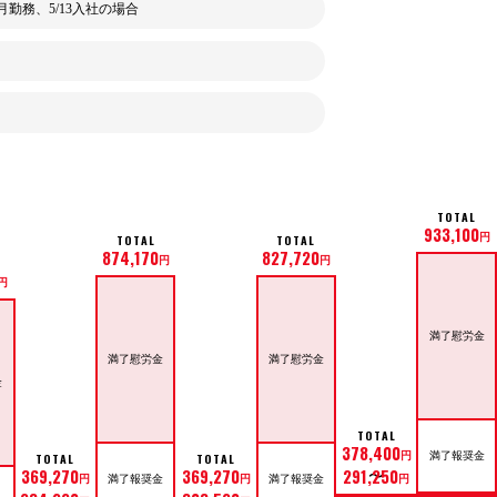
月勤務、5/13入社の場合
TOTAL
933,100
円
TOTAL
TOTAL
874,170
827,720
円
円
円
満了慰労金
満了慰労金
満了慰労金
金
TOTAL
378,400
円
満了報奨金
TOTAL
TOTAL
369,270
369,270
291,250
円
円
満了報奨金
満了報奨金
円