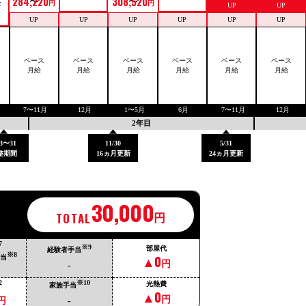
284,220
308,520
金
円
円
UP
UP
UP
UP
UP
UP
UP
UP
ベース
ベース
ベース
ベース
ベース
ベース
月給
月給
月給
月給
月給
月給
7〜11月
12月
1〜5月
6月
7〜11月
12月
2年目
13〜31
11/30
5/31
整期間
16ヵ月更新
24ヵ月更新
30,000
TOTAL
円
7
※9
部屋代
経験者手当
※8
▲0
手当
円
-
2
※10
光熱費
家族手当
▲0
円
-
円