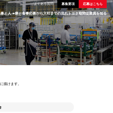
よくある質問
募集要項
応募はこちら
ION
仕事と人
寮と食事
応募から入社までの流れ
トヨタ期間従業員を知る
に描けます。
合