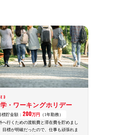
E 3
留学・ワーキングホリデー
200
目標貯金額：
万円
（1年勤務）
外へ行くための渡航費と滞在費を貯めまし
。目標が明確だったので、仕事も頑張れま