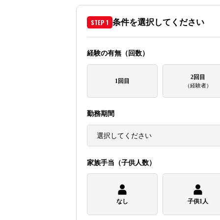
STEP 1
条件を選択してください
経験の有無（回数）
2回目
1回目
（経験者）
勤務期間
家族手当（子供人数）
なし
子供1人