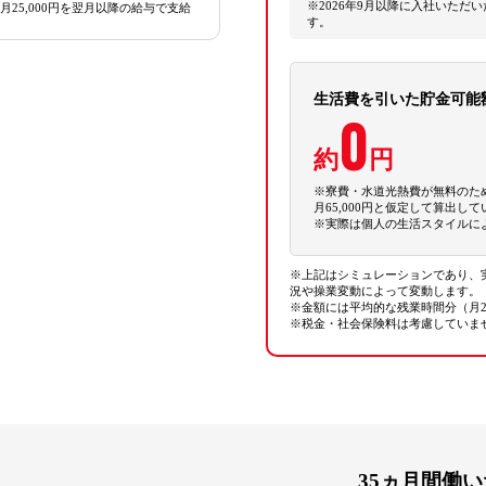
※2026年9月以降に入社いた
25,000円を翌月以降の給与で支給
す。
生活費を引いた貯金可能
0
約
円
※寮費・水道光熱費が無料のた
月65,000円と仮定して算出し
※実際は個人の生活スタイルに
※上記はシミュレーションであり、
況や操業変動によって変動します。
※金額には平均的な残業時間分（月
※税金・社会保険料は考慮していま
35ヵ月間働