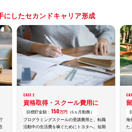
元手にした
セカンドキャリア形成
CASE 2
CAS
資格取得・スクール費用に
150
目標貯金額：
万円
（6ヵ月勤務）
貯
プログラミングスクールの受講費用と、転職
海
念
活動中の生活費を稼ぐためにトヨタへ。短期
た