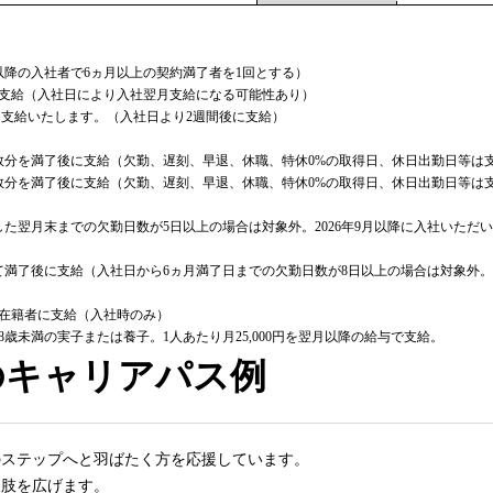
年以降の入社者で6ヵ月以上の契約満了者を1回とする）
に振込支給（入社日により入社翌月支給になる可能性あり）
円を支給いたします。（入社日より2週間後に支給）
数分を満了後に支給（欠勤、遅刻、早退、休職、特休0%の取得日、休日出勤日等は
日数分を満了後に支給（欠勤、遅刻、早退、休職、特休0%の取得日、休日出勤日等は
した翌月末までの欠勤日数が5日以上の場合は対象外。2026年9月以降に入社いた
て満了後に支給（入社日から6ヵ月満了日までの欠勤日数が8日以上の場合は対象外。
の在籍者に支給（入社時のみ）
8歳未満の実子または養子。1人あたり月25,000円を翌月以降の給与で支給。
の
キャリアパス例
のステップへと羽ばたく方を応援しています。
択肢を広げます。