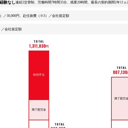
経験なし
連続2交替制、労働時間7時間35分、残業20時間、最長の契約期間2年11ヵ
）／30,000円、赴任旅費（※3）／会社規定額
）／会社規定額
TOTAL
1,311,830
円
TOTAL
807,130
特別手当
満了慰労
満了慰労金
TOTAL