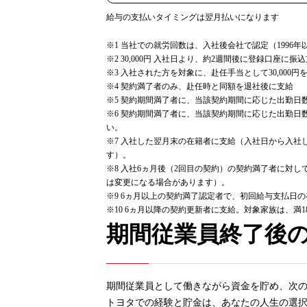
給与の支払いタイミングは翌月払いになります
※1 当社での就労回数は、入社後会社で認定（1996
※2 30,000円 入社日より、約2週間後に登録口座
※3 入社された方を対象に、赴任手当として30,000
※4 契約満了者のみ、赴任時と同額を退社後に支給
※5 契約期間満了者に、当該契約期間に応じた出勤日
※6 契約期間満了者に、当該契約期間に応じた出勤
い。
※7 入社した翌月末の在籍者に支給（入社日から入社
す）。
※8 入社6ヵ月後（2回目の契約）の契約満了者に対し
は変更になる場合があります）。
※9 6ヵ月以上の契約満了認定者で、初回給与支払日
※10 6ヵ月以降の契約更新者に支給。対象家族は、満1
期間従業員終了後
期間従業員として働きながら資金を貯め、次
トヨタでの経験と貯金は、あなたの人生の選