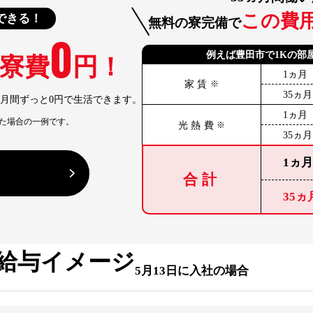
この費
できる！
無料の寮完備で
0
例えば豊田市で1Kの部
 寮費
円！
1ヵ月
家賃
※
35ヵ月
ヵ月間ずっと0円で生活できます。
1ヵ月
た場合の一例です。
光熱費
※
35ヵ月
1ヵ
る
合計
35ヵ
給与イメージ
5月13日に入社の場合